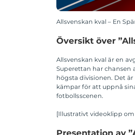
Allsvenskan kval – En Spän
Översikt över ”Al
Allsvenskan kval är en av
Superettan har chansen att
högsta divisionen. Det ä
kämpar för att uppnå si
fotbollsscenen.
[Illustrativt videoklipp o
Presentation av ”