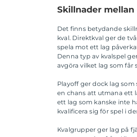
Skillnader mellan 
Det finns betydande skill
kval. Direktkval ger de t
spela mot ett lag påverka
Denna typ av kvalspel ge
avgöra vilket lag som får 
Playoff ger dock lag som s
en chans att utmana ett l
ett lag som kanske inte h
kvalificera sig för spel i 
Kvalgrupper ger lag på fj