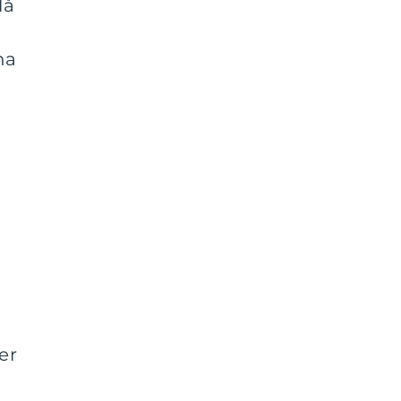
lå
na
er