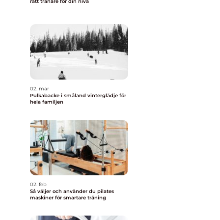
rätt tränare för din nivå
02. mar
Pulkabacke i småland vinterglädje för
hela familjen
02. feb
Så väljer och använder du pilates
maskiner för smartare träning