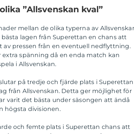
olika ”Allsvenskan kval”
nader mellan de olika typerna av Allsvenska
vå bästa lagen från Superettan en chans att
t av pressen från en eventuell nedflyttning.
r extra spänning då en enda match kan
spela i Allsvenskan.
lutar på tredje och fjärde plats i Superettan
ag från Allsvenskan. Detta ger möjlighet för
ar varit det bästa under säsongen att ändå
den högsta divisionen.
ärde och femte plats i Superettan chans att