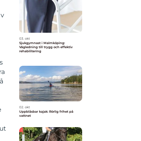
av
03. okt
Sjukgymnast i Malmköping:
Vägledning till trygg och effektiv
rehabilitering
s
ra
så
02. okt
e
Uppblåsbar kajak: Rörlig frihet på
vattnet
ut