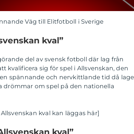
nande Väg till Elitfotboll i Sverige
lsvenskan kval”
görande del av svensk fotboll där lag från
 kvalificera sig för spel i Allsvenskan, den
r en spännande och nervkittlande tid då lag
na drömmar om spel på den nationella
m Allsvenskan kval kan läggas här]
Allsvenskan kval”