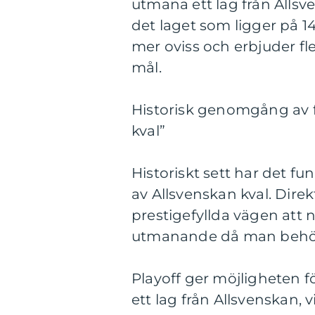
utmana ett lag från Alls
det laget som ligger på 14
mer oviss och erbjuder fle
mål.
Historisk genomgång av f
kval”
Historiskt sett har det fu
av Allsvenskan kval. Dire
prestigefyllda vägen att
utmanande då man behöve
Playoff ger möjligheten fö
ett lag från Allsvenskan, v