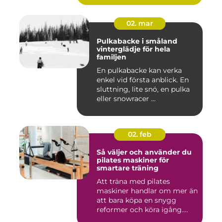
02. mar
Pulkabacke i småland
vinterglädje för hela
familjen
En pulkabacke kan verka
enkel vid första anblick. En
sluttning, lite snö, en pulka
eller snowracer ...
02. feb
Så väljer och använder du
pilates maskiner för
smartare träning
Att träna med pilates
maskiner handlar om mer än
att bara köpa en snygg
reformer och köra igång.
Rät...