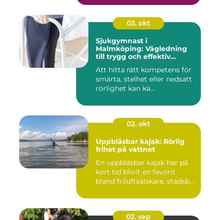
03. okt
Sjukgymnast i
Malmköping: Vägledning
till trygg och effektiv
rehabilitering
Att hitta rätt kompetens för
smärta, stelhet eller nedsatt
rörlighet kan kä...
02. okt
Uppblåsbar kajak: Rörlig
frihet på vattnet
En uppblåsbar kajak har på
kort tid blivit en favorit
bland friluftsälskare, stadsb...
02. sep