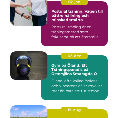
02. jan
Postural träning: Vägen till
bättre hållning och
minskad smärta
Postural träning är en
träningsmetod som
fokuserar på att återställa...
02. dec
Gym på Öland: Ett
Träningsparadis på
Östersjöns Smaragda Ö
Öland, ofta kallad "solens
och vindarnas ö", är mycket
mer än bara ett turistm&a...
19. aug