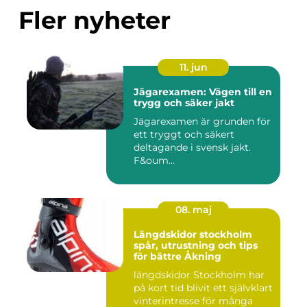
Fler nyheter
11. jun
Jägarexamen: Vägen till en
trygg och säker jakt
Jägarexamen är grunden för
ett tryggt och säkert
deltagande i svensk jakt.
F&oum...
08. maj
Längdskidor stockholm
spår, utrustning och tips
för bättre Åkning
längdskidor Stockholm har
på kort tid blivit ett självklart
vinterintresse för många