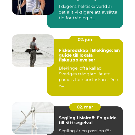
I dagens hektiska värld är
det allt viktigare att avsätta
tid för träning o...
02. jun
Fiskeredskap i Blekinge: En
guide till lokala
fiskeupplevelser
Blekinge, ofta kallad
Sveriges trädgård, är ett
paradis för sportfiskare. Den
v...
02. mar
Segling i Malmö: En guide
till rätt segelval
Segling är en passion för