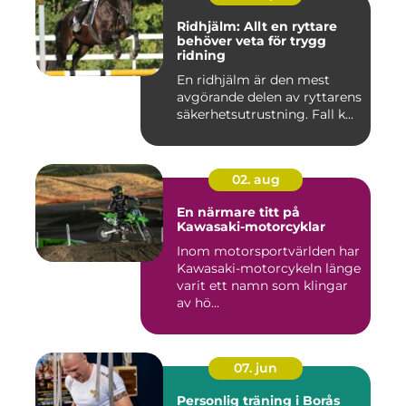
Ridhjälm: Allt en ryttare
behöver veta för trygg
ridning
En ridhjälm är den mest
avgörande delen av ryttarens
säkerhetsutrustning. Fall k...
02. aug
En närmare titt på
Kawasaki-motorcyklar
Inom motorsportvärlden har
Kawasaki-motorcykeln länge
varit ett namn som klingar
av hö...
07. jun
Personlig träning i Borås