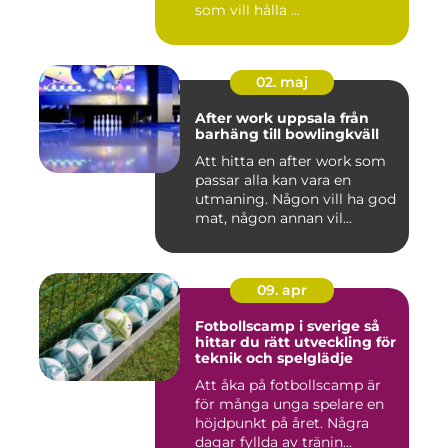
som vill hålla ...
02. maj
After work uppsala från
barhäng till bowlingkväll
Att hitta en after work som
passar alla kan vara en
utmaning. Någon vill ha god
mat, någon annan vil...
09. apr
Fotbollscamp i sverige så
hittar du rätt utveckling för
teknik och spelglädje
Att åka på fotbollscamp är
för många unga spelare en
höjdpunkt på året. Några
dagar fyllda av tränin...