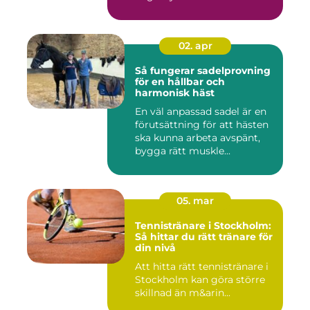
02. apr
Så fungerar sadelprovning
för en hållbar och
harmonisk häst
En väl anpassad sadel är en
förutsättning för att hästen
ska kunna arbeta avspänt,
bygga rätt muskle...
05. mar
Tennistränare i Stockholm:
Så hittar du rätt tränare för
din nivå
Att hitta rätt tennistränare i
Stockholm kan göra större
skillnad än m&arin...