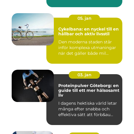
05. jan
Cykelbana: en nyckel till en
hållbar och aktiv livsstil
Den moderna staden står
inför komplexa utmaningar
när det gäller både mil...
03. jan
Proteinpulver Göteborg: en
guide till ett mer hälsosamt
liv
I dagens hektiska värld letar
många efter snabba och
effektiva sätt att förb&au...