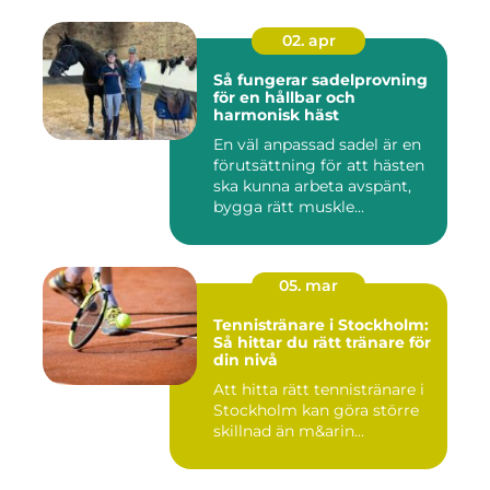
02. apr
Så fungerar sadelprovning
för en hållbar och
harmonisk häst
En väl anpassad sadel är en
förutsättning för att hästen
ska kunna arbeta avspänt,
bygga rätt muskle...
05. mar
Tennistränare i Stockholm:
Så hittar du rätt tränare för
din nivå
Att hitta rätt tennistränare i
Stockholm kan göra större
skillnad än m&arin...