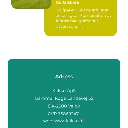
Golfälskare
Golfpaket i Skåne erbjuder
en oslagbar kombination av
fantastiska golfbanor,
natursköna l...
Adress
web:
www.klikko.dk