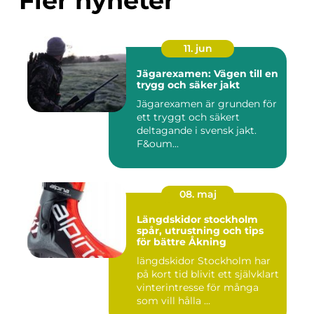
Fler nyheter
11. jun
Jägarexamen: Vägen till en
trygg och säker jakt
Jägarexamen är grunden för
ett tryggt och säkert
deltagande i svensk jakt.
F&oum...
08. maj
Längdskidor stockholm
spår, utrustning och tips
för bättre Åkning
längdskidor Stockholm har
på kort tid blivit ett självklart
vinterintresse för många
som vill hålla ...