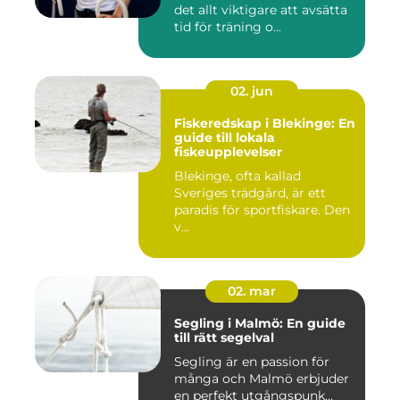
det allt viktigare att avsätta
tid för träning o...
02. jun
Fiskeredskap i Blekinge: En
guide till lokala
fiskeupplevelser
Blekinge, ofta kallad
Sveriges trädgård, är ett
paradis för sportfiskare. Den
v...
02. mar
Segling i Malmö: En guide
till rätt segelval
Segling är en passion för
många och Malmö erbjuder
en perfekt utgångspunk...