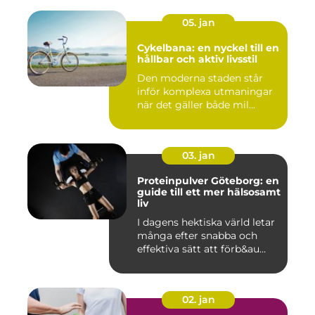
05. jan
Cykelbana: en nyckel till en
hållbar och aktiv livsstil
Den moderna staden står
inför komplexa utmaningar
när det gäller både mil...
03. jan
Proteinpulver Göteborg: en
guide till ett mer hälsosamt
liv
I dagens hektiska värld letar
många efter snabba och
effektiva sätt att förb&au...
02. jan