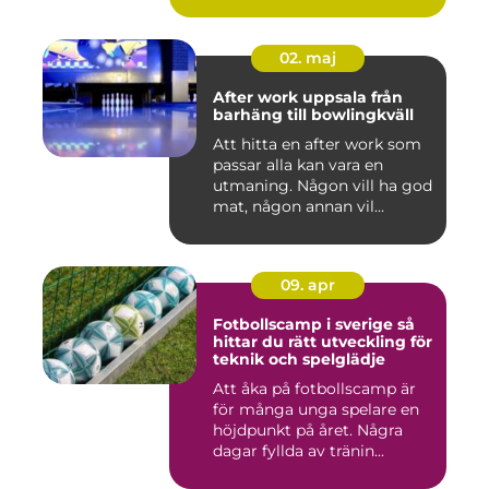
02. maj
After work uppsala från
barhäng till bowlingkväll
Att hitta en after work som
passar alla kan vara en
utmaning. Någon vill ha god
mat, någon annan vil...
09. apr
Fotbollscamp i sverige så
hittar du rätt utveckling för
teknik och spelglädje
Att åka på fotbollscamp är
för många unga spelare en
höjdpunkt på året. Några
dagar fyllda av tränin...