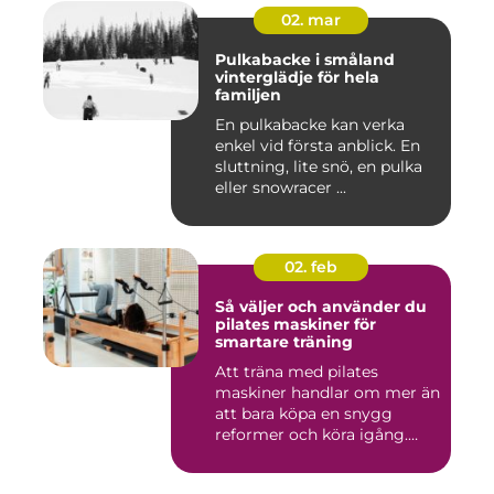
02. mar
Pulkabacke i småland
vinterglädje för hela
familjen
En pulkabacke kan verka
enkel vid första anblick. En
sluttning, lite snö, en pulka
eller snowracer ...
02. feb
Så väljer och använder du
pilates maskiner för
smartare träning
Att träna med pilates
maskiner handlar om mer än
att bara köpa en snygg
reformer och köra igång.
Rät...