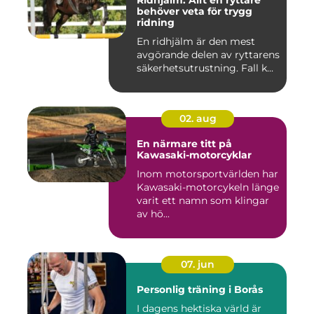
Ridhjälm: Allt en ryttare
behöver veta för trygg
ridning
En ridhjälm är den mest
avgörande delen av ryttarens
säkerhetsutrustning. Fall k...
02. aug
En närmare titt på
Kawasaki-motorcyklar
Inom motorsportvärlden har
Kawasaki-motorcykeln länge
varit ett namn som klingar
av hö...
07. jun
Personlig träning i Borås
I dagens hektiska värld är