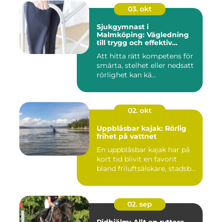
03. okt
Sjukgymnast i
Malmköping: Vägledning
till trygg och effektiv
rehabilitering
Att hitta rätt kompetens för
smärta, stelhet eller nedsatt
rörlighet kan kä...
02. okt
Uppblåsbar kajak: Rörlig
frihet på vattnet
En uppblåsbar kajak har på
kort tid blivit en favorit
bland friluftsälskare, stadsb...
02. sep