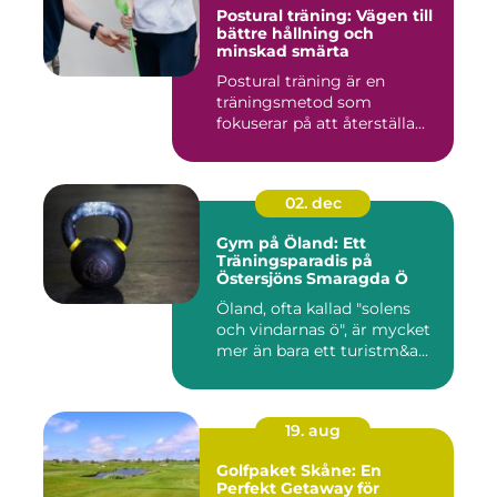
Postural träning: Vägen till
bättre hållning och
minskad smärta
Postural träning är en
träningsmetod som
fokuserar på att återställa...
02. dec
Gym på Öland: Ett
Träningsparadis på
Östersjöns Smaragda Ö
Öland, ofta kallad "solens
och vindarnas ö", är mycket
mer än bara ett turistm&a...
19. aug
Golfpaket Skåne: En
Perfekt Getaway för