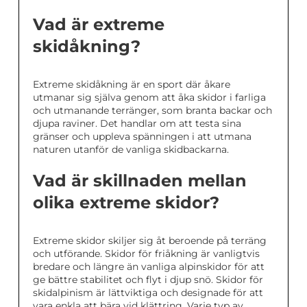
Vad är extreme
skidåkning?
Extreme skidåkning är en sport där åkare
utmanar sig själva genom att åka skidor i farliga
och utmanande terränger, som branta backar och
djupa raviner. Det handlar om att testa sina
gränser och uppleva spänningen i att utmana
naturen utanför de vanliga skidbackarna.
Vad är skillnaden mellan
olika extreme skidor?
Extreme skidor skiljer sig åt beroende på terräng
och utförande. Skidor för friåkning är vanligtvis
bredare och längre än vanliga alpinskidor för att
ge bättre stabilitet och flyt i djup snö. Skidor för
skidalpinism är lättviktiga och designade för att
vara enkla att bära vid klättring. Varje typ av