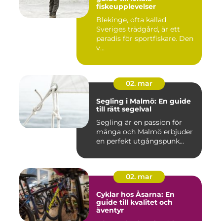
fiskeupplevelser
Blekinge, ofta kallad
Sveriges trädgård, är ett
paradis för sportfiskare. Den
v...
02. mar
Segling i Malmö: En guide
till rätt segelval
Segling är en passion för
många och Malmö erbjuder
en perfekt utgångspunk...
02. mar
Cyklar hos Åsarna: En
guide till kvalitet och
äventyr