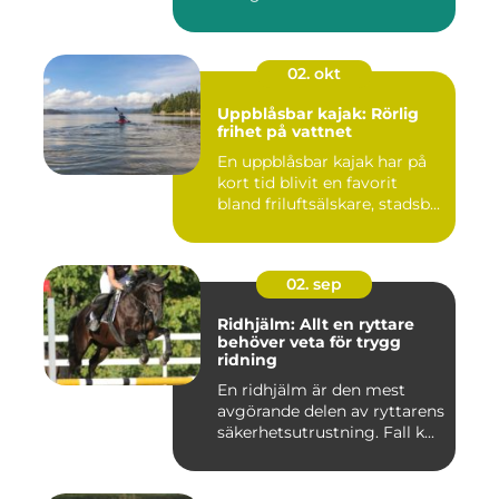
02. okt
Uppblåsbar kajak: Rörlig
frihet på vattnet
En uppblåsbar kajak har på
kort tid blivit en favorit
bland friluftsälskare, stadsb...
02. sep
Ridhjälm: Allt en ryttare
behöver veta för trygg
ridning
En ridhjälm är den mest
avgörande delen av ryttarens
säkerhetsutrustning. Fall k...