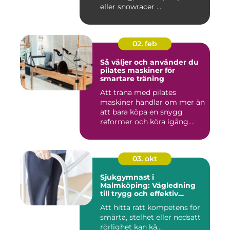
eller snowracer ...
02. feb
Så väljer och använder du
pilates maskiner för
smartare träning
Att träna med pilates
maskiner handlar om mer än
att bara köpa en snygg
reformer och köra igång.
Rät...
03. okt
Sjukgymnast i
Malmköping: Vägledning
till trygg och effektiv
rehabilitering
Att hitta rätt kompetens för
smärta, stelhet eller nedsatt
rörlighet kan kä...