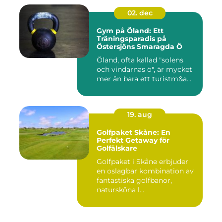
02. dec
Gym på Öland: Ett
Träningsparadis på
Östersjöns Smaragda Ö
Öland, ofta kallad "solens
och vindarnas ö", är mycket
mer än bara ett turistm&a...
19. aug
Golfpaket Skåne: En
Perfekt Getaway för
Golfälskare
Golfpaket i Skåne erbjuder
en oslagbar kombination av
fantastiska golfbanor,
natursköna l...