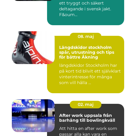
ett tryggt och säkert
deltagande i svensk jakt.
F&oum...
08. maj
Längdskidor stockholm
spår, utrustning och tips
för bättre Åkning
längdskidor Stockholm har
på kort tid blivit ett självklart
vinterintresse för många
som vill hålla ...
02. maj
After work uppsala från
barhäng till bowlingkväll
Att hitta en after work som
passar alla kan vara en