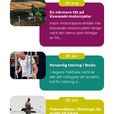
02. aug
En närmare titt på
Kawasaki-motorcyklar
Inom motorsportvärlden har
Kawasaki-motorcykeln länge
varit ett namn som klingar
av hö...
07. jun
Personlig träning i Borås
I dagens hektiska värld är
det allt viktigare att avsätta
tid för träning o...
02. jun
Fiskeredskap i Blekinge: En
guide till lokala