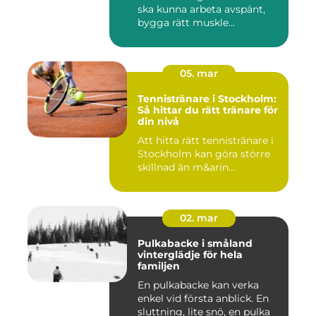
ska kunna arbeta avspänt,
bygga rätt muskle...
05. mar
Tennistränare i Stockholm:
Så hittar du rätt tränare för
din nivå
Att hitta rätt tennistränare i
Stockholm kan göra större
skillnad än m&arin...
02. mar
Pulkabacke i småland
vinterglädje för hela
familjen
En pulkabacke kan verka
enkel vid första anblick. En
sluttning, lite snö, en pulka