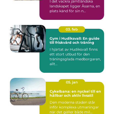
I det vackra jämtländska
landskapet ligger Åsarna, en
plats känd för sin n...
03. feb
Gym i Hudiksvall: En guide
till friskvård och träning
I hjärtat av Hudiksvall finns
ett stort utbud för den
träningsglada medborgaren,
allt...
05. jan
Cykelbana: en nyckel till en
hållbar och aktiv livsstil
Den moderna staden står
inför komplexa utmaningar
när det gäller både mil...