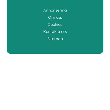
Annonsering
Om oss
Cookies
Kontakta oss
Sitemap