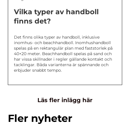
Vilka typer av handboll
finns det?
Det finns olika typer av handboll, inklusive
inomhus- och beachhandboll. Inomhushandboll
spelas på en rektangulär plan med faststorlek på
40×20 meter. Beachhandboll spelas på sand och
har vissa skillnader i regler gällande kontakt och
tacklingar. Båda varianterna är spännande och
erbjuder snabbt tempo.
Läs fler inlägg här
Fler nyheter