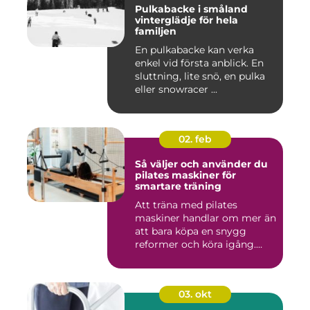
Pulkabacke i småland
vinterglädje för hela
familjen
En pulkabacke kan verka
enkel vid första anblick. En
sluttning, lite snö, en pulka
eller snowracer ...
02. feb
Så väljer och använder du
pilates maskiner för
smartare träning
Att träna med pilates
maskiner handlar om mer än
att bara köpa en snygg
reformer och köra igång.
Rät...
03. okt