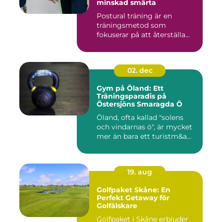
minskad smärta
Postural träning är en
träningsmetod som
fokuserar på att återställa...
02. dec
Gym på Öland: Ett
Träningsparadis på
Östersjöns Smaragda Ö
Öland, ofta kallad "solens
och vindarnas ö", är mycket
mer än bara ett turistm&a...
19. aug
Golfpaket Skåne: En
Perfekt Getaway för
Golfälskare
Golfpaket i Skåne erbjuder