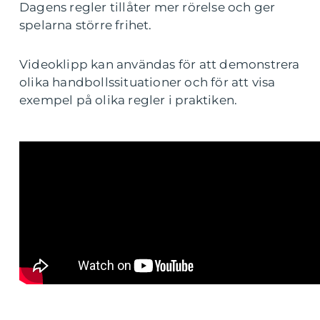
Dagens regler tillåter mer rörelse och ger
spelarna större frihet.
Videoklipp kan användas för att demonstrera
olika handbollssituationer och för att visa
exempel på olika regler i praktiken.