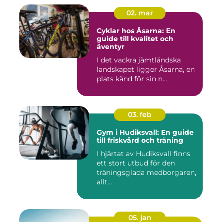
02. mar
Cyklar hos Åsarna: En
guide till kvalitet och
äventyr
I det vackra jämtländska
landskapet ligger Åsarna, en
plats känd för sin n...
03. feb
Gym i Hudiksvall: En guide
till friskvård och träning
I hjärtat av Hudiksvall finns
ett stort utbud för den
träningsglada medborgaren,
allt...
05. jan