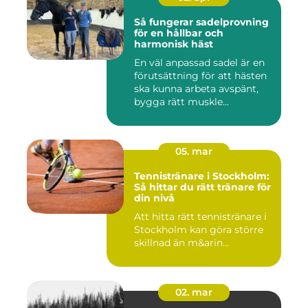
Så fungerar sadelprovning
för en hållbar och
harmonisk häst
En väl anpassad sadel är en
förutsättning för att hästen
ska kunna arbeta avspänt,
bygga rätt muskle...
05. mar
Tennistränare i Stockholm:
Så hittar du rätt tränare för
din nivå
Att hitta rätt tennistränare i
Stockholm kan göra större
skillnad än m&arin...
02. mar