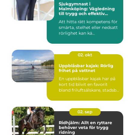
Sjukgymnast i
Malmköping: Vägledning
till trygg och effektiv
rehabilitering
Att hitta rätt kompetens för
smärta, stelhet eller nedsatt
rörlighet kan kä...
02. okt
Uppblåsbar kajak: Rörlig
frihet på vattnet
En uppblåsbar kajak har på
kort tid blivit en favorit
bland friluftsälskare, stadsb...
02. sep
Ridhjälm: Allt en ryttare
behöver veta för trygg
ridning