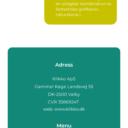
en oslagbar kombination av
fantastiska golfbanor,
natursköna l...
Adress
web:
www.klikko.dk
Menu