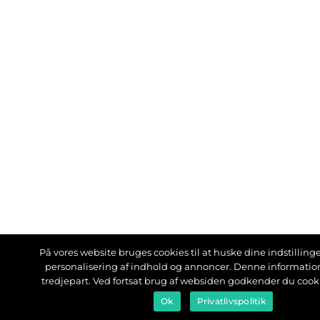
På vores website bruges cookies til at huske dine indstillinger
personalisering af indhold og annoncer. Denne informati
tredjepart. Ved fortsat brug af websiden godkender du cook
Ok
Privatlivspolitik