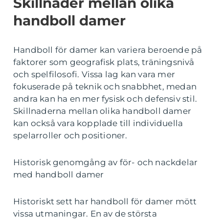
Skillnader mellan olika
handboll damer
Handboll för damer kan variera beroende på
faktorer som geografisk plats, träningsnivå
och spelfilosofi. Vissa lag kan vara mer
fokuserade på teknik och snabbhet, medan
andra kan ha en mer fysisk och defensiv stil.
Skillnaderna mellan olika handboll damer
kan också vara kopplade till individuella
spelarroller och positioner.
Historisk genomgång av för- och nackdelar
med handboll damer
Historiskt sett har handboll för damer mött
vissa utmaningar. En av de största