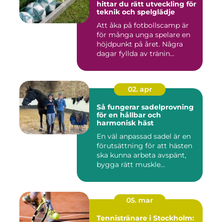
hittar du rätt utveckling för
teknik och spelglädje
Att åka på fotbollscamp är
för många unga spelare en
höjdpunkt på året. Några
dagar fyllda av tränin...
02. apr
Så fungerar sadelprovning
för en hållbar och
harmonisk häst
En väl anpassad sadel är en
förutsättning för att hästen
ska kunna arbeta avspänt,
bygga rätt muskle...
05. mar
Tennistränare i Stockholm: