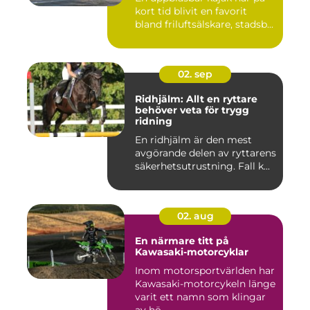
kort tid blivit en favorit
bland friluftsälskare, stadsb...
02. sep
Ridhjälm: Allt en ryttare
behöver veta för trygg
ridning
En ridhjälm är den mest
avgörande delen av ryttarens
säkerhetsutrustning. Fall k...
02. aug
En närmare titt på
Kawasaki-motorcyklar
Inom motorsportvärlden har
Kawasaki-motorcykeln länge
varit ett namn som klingar