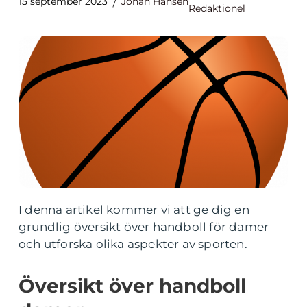
15 september 2023
Johan Hansen
Redaktionel
I denna artikel kommer vi att ge dig en
grundlig översikt över handboll för damer
och utforska olika aspekter av sporten.
Översikt över handboll