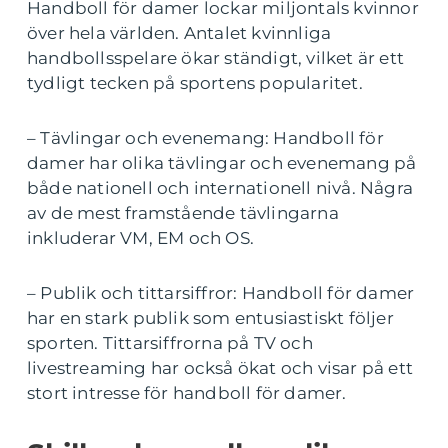
Handboll för damer lockar miljontals kvinnor
över hela världen. Antalet kvinnliga
handbollsspelare ökar ständigt, vilket är ett
tydligt tecken på sportens popularitet.
– Tävlingar och evenemang: Handboll för
damer har olika tävlingar och evenemang på
både nationell och internationell nivå. Några
av de mest framstående tävlingarna
inkluderar VM, EM och OS.
– Publik och tittarsiffror: Handboll för damer
har en stark publik som entusiastiskt följer
sporten. Tittarsiffrorna på TV och
livestreaming har också ökat och visar på ett
stort intresse för handboll för damer.