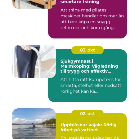
smartare träning
Att träna med pilates
maskiner handlar om mer än
att bara köpa en snygg
reformer och köra igång.
Rät...
03. okt
Sjukgymnast i
Malmköping: Vägledning
till trygg och effektiv
rehabilitering
Att hitta rätt kompetens för
smärta, stelhet eller nedsatt
rörlighet kan kä...
02. okt
Uppblåsbar kajak: Rörlig
frihet på vattnet
En uppblåsbar kajak har på