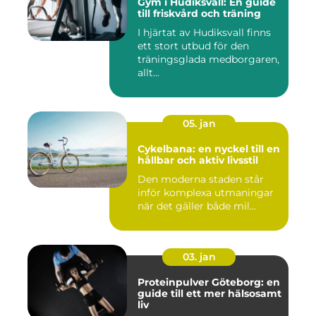
Gym i Hudiksvall: En guide
till friskvård och träning
I hjärtat av Hudiksvall finns
ett stort utbud för den
träningsglada medborgaren,
allt...
05. jan
Cykelbana: en nyckel till en
hållbar och aktiv livsstil
Den moderna staden står
inför komplexa utmaningar
när det gäller både mil...
03. jan
Proteinpulver Göteborg: en
guide till ett mer hälsosamt
liv