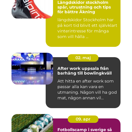
Längdskidor stockholm
spår, utrustning och tips
för bättre Åkning
längdskidor Stockholm har
på kort tid blivit ett självklart
vinterintresse för många
som vill hålla ...
02. maj
After work uppsala från
barhäng till bowlingkväll
Att hitta en after work som
passar alla kan vara en
utmaning. Någon vill ha god
mat, någon annan vil...
09. apr
Fotbollscamp i sverige så