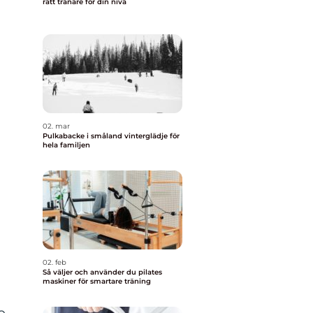
rätt tränare för din nivå
02. mar
Pulkabacke i småland vinterglädje för
hela familjen
02. feb
Så väljer och använder du pilates
maskiner för smartare träning