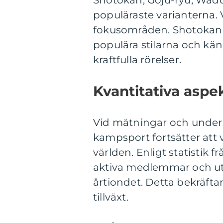
Shotokan, Goju-ryu, Wado
populäraste varianterna. Va
fokusområden. Shotokan k
populära stilarna och kä
kraftfulla rörelser.
Kvantitativa aspe
Vid mätningar och unders
kampsport fortsätter att 
världen. Enligt statistik 
aktiva medlemmar och ut
årtiondet. Detta bekräfta
tillväxt.