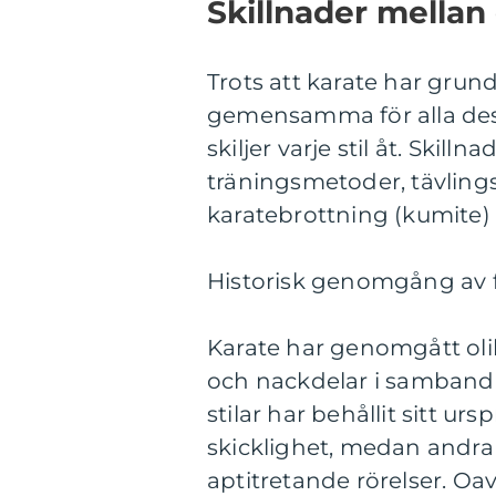
Skillnader mellan 
Trots att karate har gru
gemensamma för alla dess 
skiljer varje stil åt. Skilln
träningsmetoder, tävling
karatebrottning (kumite) 
Historisk genomgång av f
Karate har genomgått olik
och nackdelar i samband 
stilar har behållit sitt ur
skicklighet, medan andra 
aptitretande rörelser. Oav