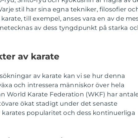
-ryu, Shito-ryu och Kyokushin är några av d
rje stil har sina egna tekniker, filosofier oc
arate, till exempel, anses vara en av de me
nnetecknas av dess tyngdpunkt på starka o
kter av karate
ökningar av karate kan vi se hur denna
växa och intressera människor över hela
från World Karate Federation (WKF) har antal
övare ökat stadigt under det senaste
r karates popularitet och dess kontinuerliga