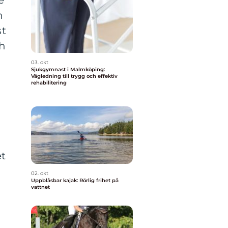
e
h
st
ch
03. okt
Sjukgymnast i Malmköping:
Vägledning till trygg och effektiv
rehabilitering
et
02. okt
Uppblåsbar kajak: Rörlig frihet på
vattnet