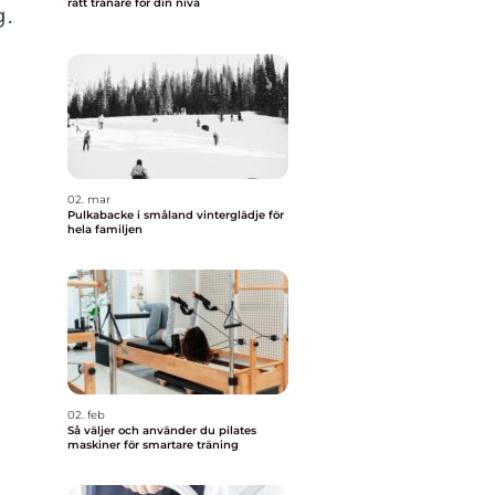
rätt tränare för din nivå
g.
02. mar
Pulkabacke i småland vinterglädje för
hela familjen
02. feb
Så väljer och använder du pilates
maskiner för smartare träning