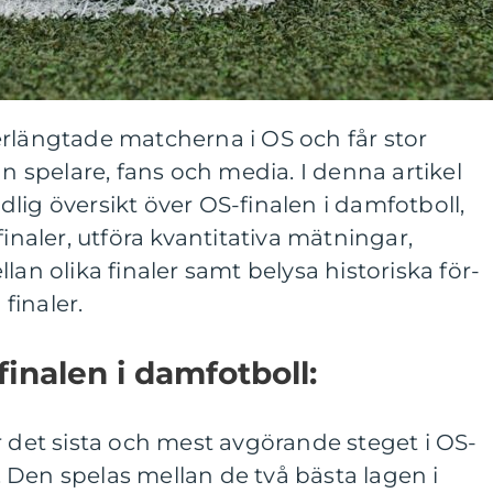
erlängtade matcherna i OS och får stor
spelare, fans och media. I denna artikel
lig översikt över OS-finalen i damfotboll,
finaler, utföra kvantitativa mätningar,
lan olika finaler samt belysa historiska för-
finaler.
inalen i damfotboll:
r det sista och mest avgörande steget i OS-
 Den spelas mellan de två bästa lagen i