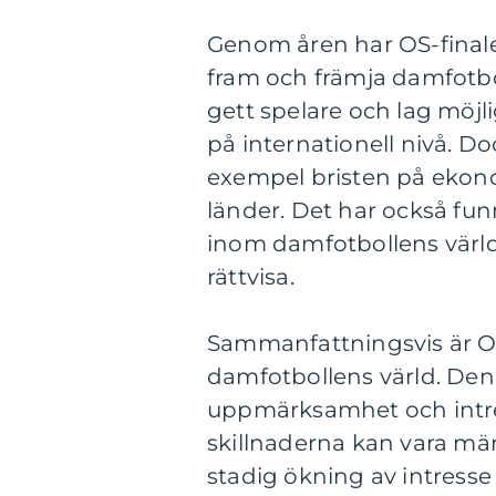
Genom åren har OS-finalen 
fram och främja damfotbo
gett spelare och lag möjl
på internationell nivå. Do
exempel bristen på ekonom
länder. Det har också funn
inom damfotbollens värld
rättvisa.
Sammanfattningsvis är O
damfotbollens värld. Den 
uppmärksamhet och intress
skillnaderna kan vara mär
stadig ökning av intresse