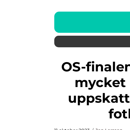
OS-finalen i damfotboll är en
mycket 
uppskatt
fot