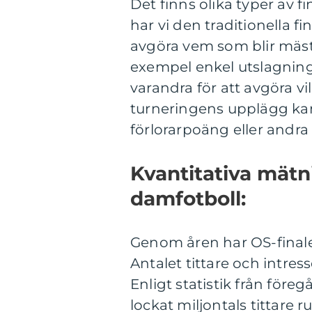
Det finns olika typer av f
har vi den traditionella f
avgöra vem som blir mästa
exempel enkel utslagning 
varandra för att avgöra vi
turneringens upplägg ka
förlorarpoäng eller andra 
Kvantitativa mätn
damfotboll:
Genom åren har OS-finalen
Antalet tittare och intres
Enligt statistik från före
lockat miljontals tittare r