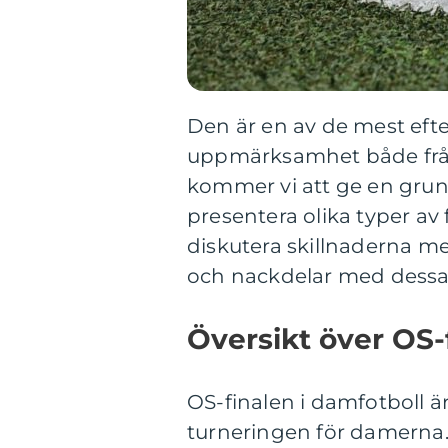
Den är en av de mest eft
uppmärksamhet både från 
kommer vi att ge en grund
presentera olika typer av 
diskutera skillnaderna mel
och nackdelar med dessa 
Översikt över OS-f
OS-finalen i damfotboll ä
turneringen för damerna.