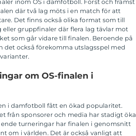
inaler inom OS i damfotboll. Först och främst
inalen där två lag möts i en match för att
re. Det finns också olika format som till
eller gruppfinaler där flera lag tävlar mot
lket som går vidare till finalen. Beroende på
n det också förekomma utslagsspel med
varianter.
ingar om OS-finalen i
 i damfotboll fått en ökad popularitet.
set från sponsorer och media har stadigt öka
gående turneringar har finalen i genomsnitt
unt om i världen. Det är också vanligt att