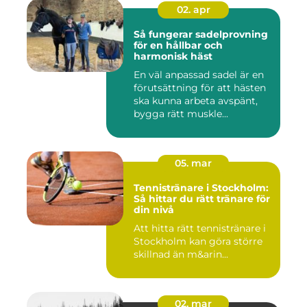
02. apr
Så fungerar sadelprovning
för en hållbar och
harmonisk häst
En väl anpassad sadel är en
förutsättning för att hästen
ska kunna arbeta avspänt,
bygga rätt muskle...
05. mar
Tennistränare i Stockholm:
Så hittar du rätt tränare för
din nivå
Att hitta rätt tennistränare i
Stockholm kan göra större
skillnad än m&arin...
02. mar