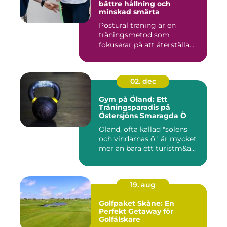
bättre hållning och
minskad smärta
Postural träning är en
träningsmetod som
fokuserar på att återställa...
02. dec
Gym på Öland: Ett
Träningsparadis på
Östersjöns Smaragda Ö
Öland, ofta kallad "solens
och vindarnas ö", är mycket
mer än bara ett turistm&a...
19. aug
Golfpaket Skåne: En
Perfekt Getaway för
Golfälskare