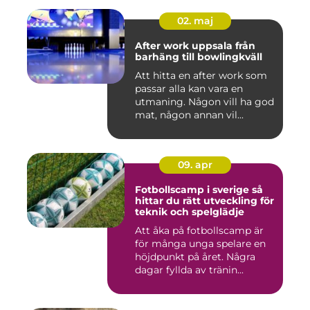
02. maj
After work uppsala från
barhäng till bowlingkväll
Att hitta en after work som
passar alla kan vara en
utmaning. Någon vill ha god
mat, någon annan vil...
09. apr
Fotbollscamp i sverige så
hittar du rätt utveckling för
teknik och spelglädje
Att åka på fotbollscamp är
för många unga spelare en
höjdpunkt på året. Några
dagar fyllda av tränin...