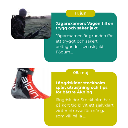
11. jun
Jägarexamen: Vägen till en
trygg och säker jakt
Jägarexamen är grunden för
ett tryggt och säkert
deltagande i svensk jakt.
F&oum...
08. maj
Längdskidor stockholm
spår, utrustning och tips
för bättre Åkning
längdskidor Stockholm har
på kort tid blivit ett självklart
vinterintresse för många
som vill hålla ...