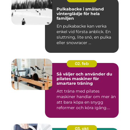
Pulkabacke i småland
vinterglädje för hela
familjen
En pulkabacke kan verka
enkel vid första anblick. En
sluttning, lite snö, en pulka
eller snowracer ...
02. feb
Så väljer och använder du
pilates maskiner för
smartare träning
Att träna med pilates
maskiner handlar om mer än
att bara köpa en snygg
reformer och köra igång.
Rät...
03. okt