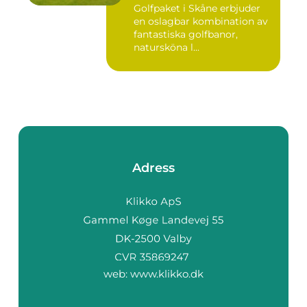
Golfpaket i Skåne erbjuder
en oslagbar kombination av
fantastiska golfbanor,
natursköna l...
Adress
web:
www.klikko.dk