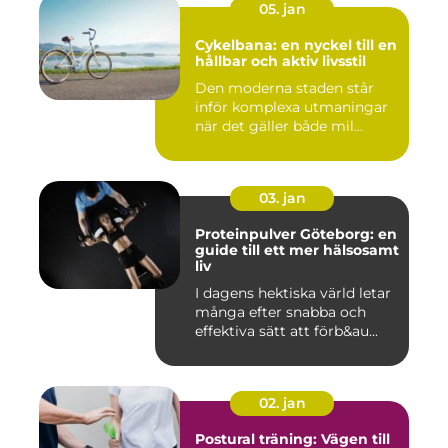
05. jan
Cykelbana: en nyckel till en
hållbar och aktiv livsstil
Den moderna staden står
inför komplexa utmaningar
när det gäller både mil...
03. jan
Proteinpulver Göteborg: en
guide till ett mer hälsosamt
liv
I dagens hektiska värld letar
många efter snabba och
effektiva sätt att förb&au...
02. jan
Postural träning: Vägen till