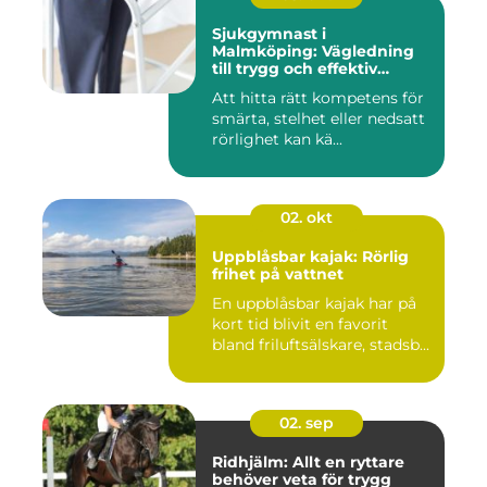
Sjukgymnast i
Malmköping: Vägledning
till trygg och effektiv
rehabilitering
Att hitta rätt kompetens för
smärta, stelhet eller nedsatt
rörlighet kan kä...
02. okt
Uppblåsbar kajak: Rörlig
frihet på vattnet
En uppblåsbar kajak har på
kort tid blivit en favorit
bland friluftsälskare, stadsb...
02. sep
Ridhjälm: Allt en ryttare
behöver veta för trygg