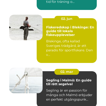
tid för träning o...
02. jun
Fiskeredskap i Blekinge: En
guide till lokala
fiskeupplevelser
Blekinge, ofta kallad
Sveriges trädgård, är ett
paradis för sportfiskare. Den
v...
02. mar
Segling i Malmö: En guide
till rätt segelval
Segling är en passion för
många och Malmö erbjuder
en perfekt utgångspunk...