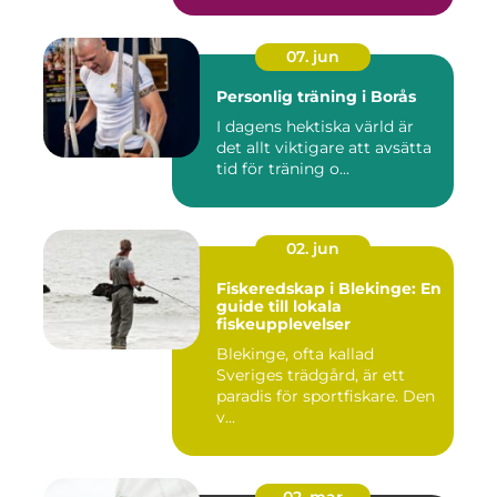
07. jun
Personlig träning i Borås
I dagens hektiska värld är
det allt viktigare att avsätta
tid för träning o...
02. jun
Fiskeredskap i Blekinge: En
guide till lokala
fiskeupplevelser
Blekinge, ofta kallad
Sveriges trädgård, är ett
paradis för sportfiskare. Den
v...