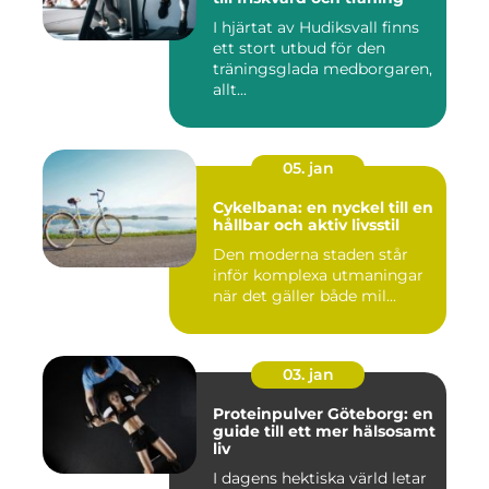
I hjärtat av Hudiksvall finns
ett stort utbud för den
träningsglada medborgaren,
allt...
05. jan
Cykelbana: en nyckel till en
hållbar och aktiv livsstil
Den moderna staden står
inför komplexa utmaningar
när det gäller både mil...
03. jan
Proteinpulver Göteborg: en
guide till ett mer hälsosamt
liv
I dagens hektiska värld letar