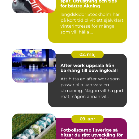
spår, utrustning och tips
för bättre Åkning
längdskidor Stockholm har
på kort tid blivit ett självklart
vinterintresse för många
som vill hålla ...
02. maj
After work uppsala från
barhäng till bowlingkväll
Att hitta en after work som
passar alla kan vara en
utmaning. Någon vill ha god
mat, någon annan vil...
09. apr
Fotbollscamp i sverige så
hittar du rätt utveckling för