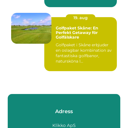
19. aug
Golfpaket Skåne: En
Perfekt Getaway för
Golfälskare
Golfpaket i Skåne erbjuder
en oslagbar kombination av
fantastiska golfbanor,
natursköna l...
Adress