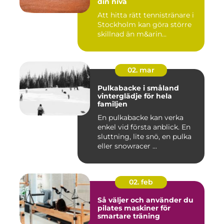
din nivå
Att hitta rätt tennistränare i
Stockholm kan göra större
skillnad än m&arin...
02. mar
Pulkabacke i småland
vinterglädje för hela
familjen
En pulkabacke kan verka
enkel vid första anblick. En
sluttning, lite snö, en pulka
eller snowracer ...
02. feb
Så väljer och använder du
pilates maskiner för
smartare träning