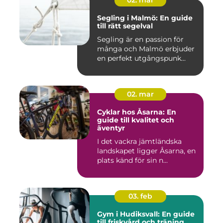
02. mar
Segling i Malmö: En guide
till rätt segelval
Segling är en passion för
många och Malmö erbjuder
en perfekt utgångspunk...
02. mar
Cyklar hos Åsarna: En
guide till kvalitet och
äventyr
I det vackra jämtländska
landskapet ligger Åsarna, en
plats känd för sin n...
03. feb
Gym i Hudiksvall: En guide
till friskvård och träning