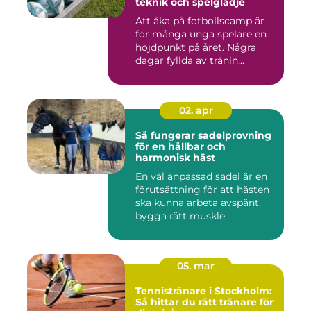
teknik och spelglädje
Att åka på fotbollscamp är
för många unga spelare en
höjdpunkt på året. Några
dagar fyllda av tränin...
02. apr
Så fungerar sadelprovning
för en hållbar och
harmonisk häst
En väl anpassad sadel är en
förutsättning för att hästen
ska kunna arbeta avspänt,
bygga rätt muskle...
05. mar
Tennistränare i Stockholm:
Så hittar du rätt tränare för