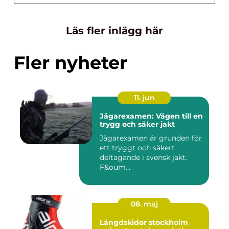
Läs fler inlägg här
Fler nyheter
11. jun
Jägarexamen: Vägen till en
trygg och säker jakt
Jägarexamen är grunden för
ett tryggt och säkert
deltagande i svensk jakt.
F&oum...
08. maj
Längdskidor stockholm