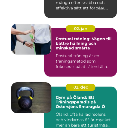
många efter snabba och
effektiva sätt att förb&au...
02. jan
Postural träning: Vägen till
bättre hållning och
minskad smärta
Postural träning är en
träningsmetod som
fokuserar på att återställa...
02. dec
Gym på Öland: Ett
Träningsparadis på
Östersjöns Smaragda Ö
Öland, ofta kallad "solens
och vindarnas ö", är mycket
mer än bara ett turistm&a...