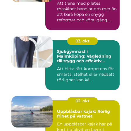
Att träna med pilates
maskiner handlar om mer än
att bara köpa en snygg
reformer och köra igång.
Rät...
03. okt
Sjukgymnast i
Malmköping: Vägledning
till trygg och effektiv
rehabilitering
Att hitta rätt kompetens för
smärta, stelhet eller nedsatt
rörlighet kan kä...
02. okt
Uppblåsbar kajak: Rörlig
frihet på vattnet
En uppblåsbar kajak har på
kort tid blivit en favorit