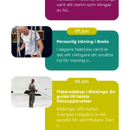
varit ett namn som klingar
av hö...
07. jun
Personlig träning i Borås
I dagens hektiska värld är
det allt viktigare att avsätta
tid för träning o...
02. jun
Fiskeredskap i Blekinge: En
guide till lokala
fiskeupplevelser
Blekinge, ofta kallad
Sveriges trädgård, är ett
paradis för sportfiskare. Den
v...