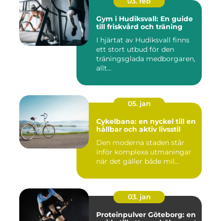
03. feb
Gym i Hudiksvall: En guide
till friskvård och träning
I hjärtat av Hudiksvall finns
ett stort utbud för den
träningsglada medborgaren,
allt...
05. jan
Cykelbana: en nyckel till en
hållbar och aktiv livsstil
Den moderna staden står
inför komplexa utmaningar
när det gäller både mil...
03. jan
Proteinpulver Göteborg: en