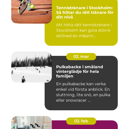
Tennistränare i Stockholm:
Så hittar du rätt tränare för
din nivå
Att hitta rätt tennistränare i
Stockholm kan göra större
skillnad än m&arin...
02. mar
Pulkabacke i småland
vinterglädje för hela
familjen
En pulkabacke kan verka
enkel vid första anblick. En
sluttning, lite snö, en pulka
eller snowracer ...
02. feb