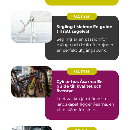
02. mar
Segling i Malmö: En guide
till rätt segelval
Segling är en passion för
många och Malmö erbjuder
en perfekt utgångspunk...
02. mar
Cyklar hos Åsarna: En
guide till kvalitet och
äventyr
I det vackra jämtländska
landskapet ligger Åsarna, en
plats känd för sin n...