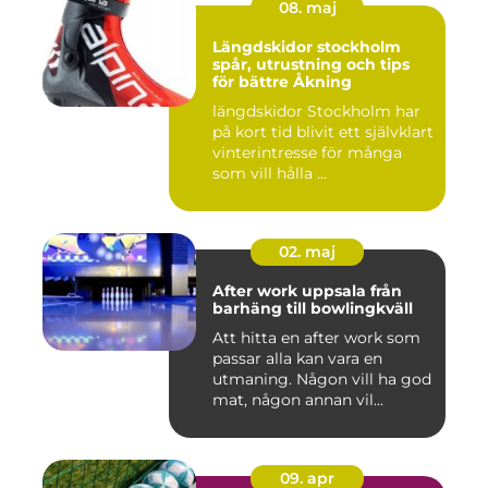
08. maj
Längdskidor stockholm
spår, utrustning och tips
för bättre Åkning
längdskidor Stockholm har
på kort tid blivit ett självklart
vinterintresse för många
som vill hålla ...
02. maj
After work uppsala från
barhäng till bowlingkväll
Att hitta en after work som
passar alla kan vara en
utmaning. Någon vill ha god
mat, någon annan vil...
09. apr