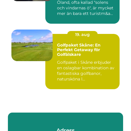
Öland, ofta kallad "solens
och vindarnas ö", är mycket
mer än bara ett turistm&a...
19. aug
Golfpaket Skåne: En
Perfekt Getaway för
Golfälskare
Golfpaket i Skåne erbjuder
en oslagbar kombination av
fantastiska golfbanor,
natursköna l...
Adress