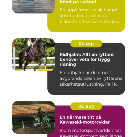
frihet på vattnet
En uppblåsbar kajak har på
kort tid blivit en favorit
bland friluftsälskare, stadsb...
02. sep
Ridhjälm: Allt en ryttare
behöver veta för trygg
ridning
En ridhjälm är den mest
avgörande delen av ryttarens
säkerhetsutrustning. Fall k...
02. aug
En närmare titt på
Kawasaki-motorcyklar
Inom motorsportvärlden har
Kawasaki-motorcykeln länge