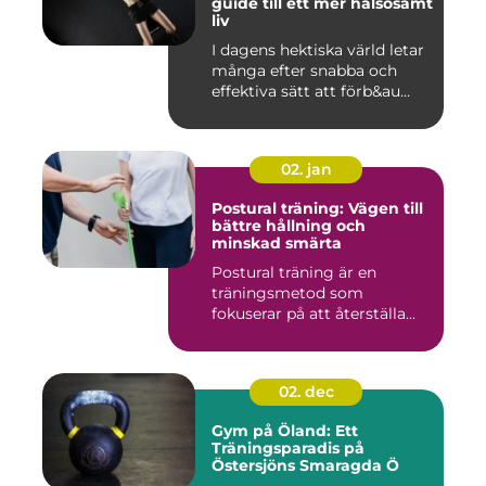
guide till ett mer hälsosamt
liv
I dagens hektiska värld letar
många efter snabba och
effektiva sätt att förb&au...
02. jan
Postural träning: Vägen till
bättre hållning och
minskad smärta
Postural träning är en
träningsmetod som
fokuserar på att återställa...
02. dec
Gym på Öland: Ett
Träningsparadis på
Östersjöns Smaragda Ö