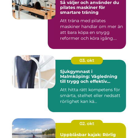
Så väljer och använder du
pilates maskiner för
smartare träning
Att träna med pilates
maskiner handlar om mer än
att bara köpa en snygg
reformer och köra igång.
Rät...
03. okt
Sjukgymnast i
Malmköping: Vägledning
till trygg och effektiv
rehabilitering
Att hitta rätt kompetens för
smärta, stelhet eller nedsatt
rörlighet kan kä...
02. okt
Uppblåsbar kajak: Rörlig