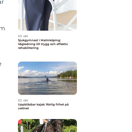
ar
om
03. okt
Sjukgymnast i Malmköping:
Vägledning till trygg och effektiv
rehabilitering
e
02. okt
Uppblåsbar kajak: Rörlig frihet på
vattnet