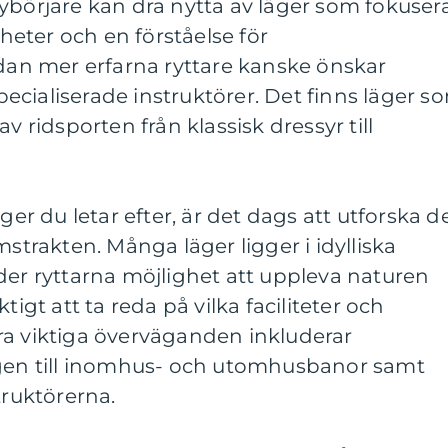
ybörjare kan dra nytta av läger som fokuser
eter och en förståelse för
n mer erfarna ryttare kanske önskar
cialiserade instruktörer. Det finns läger s
v ridsporten från klassisk dressyr till
ger du letar efter, är det dags att utforska d
mstrakten. Många läger ligger i idylliska
der ryttarna möjlighet att uppleva naturen
tigt att ta reda på vilka faciliteter och
ra viktiga överväganden inkluderar
ngen till inomhus- och utomhusbanor samt
truktörerna.