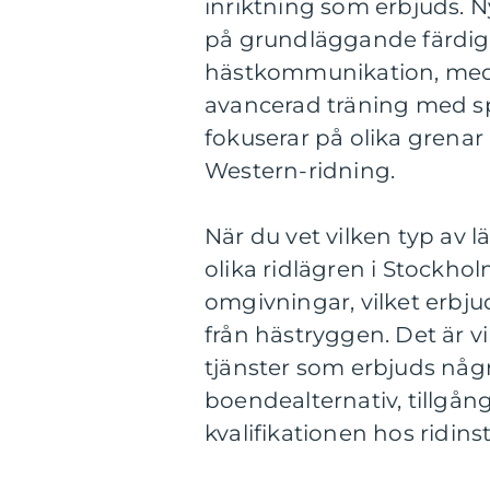
inriktning som erbjuds. N
på grundläggande färdigh
hästkommunikation, meda
avancerad träning med spe
fokuserar på olika grenar a
Western-ridning.
När du vet vilken typ av lä
olika ridlägren i Stockhol
omgivningar, vilket erbju
från hästryggen. Det är vik
tjänster som erbjuds någ
boendealternativ, tillgå
kvalifikationen hos ridins