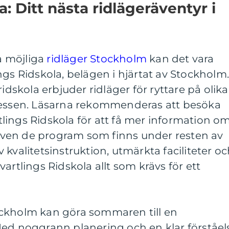
a: Ditt nästa ridlägeräventyr i
ka möjliga
ridläger Stockholm
kan det vara
ngs Ridskola, belägen i hjärtat av Stockholm
kola erbjuder ridläger för ryttare på olika
ressen. Läsarna rekommenderas att besöka
lings Ridskola för att få mer information o
ven de program som finns under resten av
kvalitetsinstruktion, utmärkta faciliteter o
artlings Ridskola allt som krävs för ett
Stockholm kan göra sommaren till en
Med noggrann planering och en klar förståel