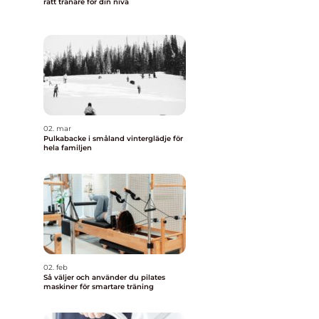
rätt tränare för din nivå
02. mar
Pulkabacke i småland vinterglädje för
hela familjen
02. feb
Så väljer och använder du pilates
maskiner för smartare träning