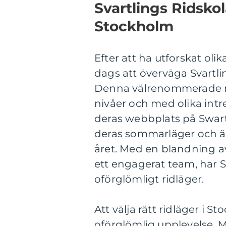
Svartlings Ridskol
Stockholm
Efter att ha utforskat oli
dags att överväga Svartli
Denna välrenommerade rids
nivåer och med olika int
deras webbplats på Swart
deras sommarläger och ä
året. Med en blandning av 
ett engagerat team, har Sv
oförglömligt ridläger.
Att välja rätt ridläger i 
oförglömlig upplevelse. 