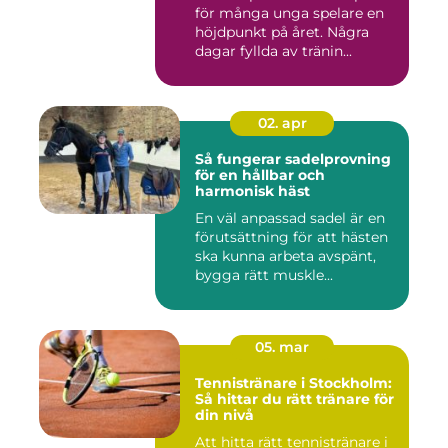
för många unga spelare en
höjdpunkt på året. Några
dagar fyllda av tränin...
02. apr
Så fungerar sadelprovning
för en hållbar och
harmonisk häst
En väl anpassad sadel är en
förutsättning för att hästen
ska kunna arbeta avspänt,
bygga rätt muskle...
05. mar
Tennistränare i Stockholm:
Så hittar du rätt tränare för
din nivå
Att hitta rätt tennistränare i