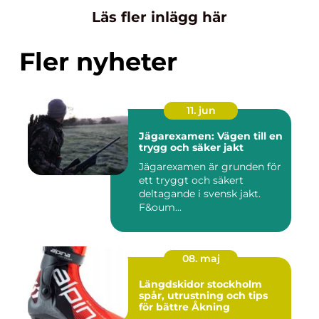
Läs fler inlägg här
Fler nyheter
11. jun
Jägarexamen: Vägen till en
trygg och säker jakt
Jägarexamen är grunden för
ett tryggt och säkert
deltagande i svensk jakt.
F&oum...
08. maj
Längdskidor stockholm
spår, utrustning och tips
för bättre Åkning