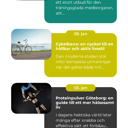
ett stort utbud för den
träningsglada medborgaren,
allt...
05. jan
Cykelbana: en nyckel till en
hållbar och aktiv livsstil
Den moderna staden står
inför komplexa utmaningar
när det gäller både mil...
03. jan
Proteinpulver Göteborg: en
guide till ett mer hälsosamt
liv
I dagens hektiska värld letar
många efter snabba och
effektiva sätt att förb&au...