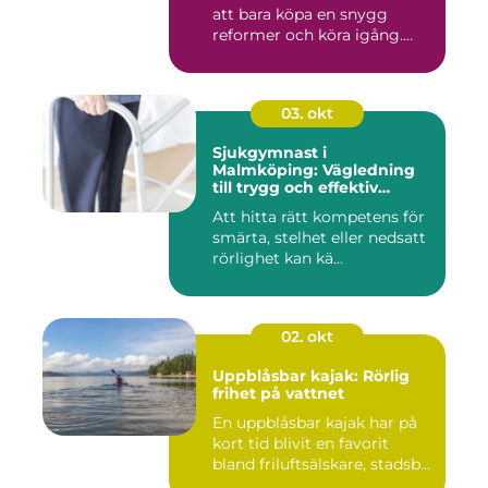
att bara köpa en snygg
reformer och köra igång.
Rät...
03. okt
Sjukgymnast i
Malmköping: Vägledning
till trygg och effektiv
rehabilitering
Att hitta rätt kompetens för
smärta, stelhet eller nedsatt
rörlighet kan kä...
02. okt
Uppblåsbar kajak: Rörlig
frihet på vattnet
En uppblåsbar kajak har på
kort tid blivit en favorit
bland friluftsälskare, stadsb...