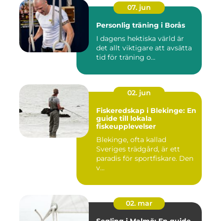
07. jun
Personlig träning i Borås
I dagens hektiska värld är
det allt viktigare att avsätta
tid för träning o...
02. jun
Fiskeredskap i Blekinge: En
guide till lokala
fiskeupplevelser
Blekinge, ofta kallad
Sveriges trädgård, är ett
paradis för sportfiskare. Den
v...
02. mar
Segling i Malmö: En guide