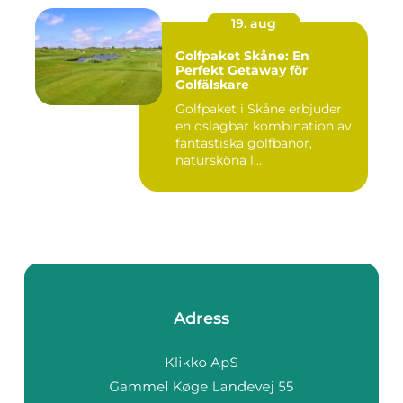
19. aug
Golfpaket Skåne: En
Perfekt Getaway för
Golfälskare
Golfpaket i Skåne erbjuder
en oslagbar kombination av
fantastiska golfbanor,
natursköna l...
Adress