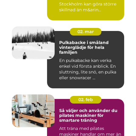
Stockholm kan göra större
skillnad än m&arin...
02. mar
Pulkabacke i småland
vinterglädje för hela
familjen
En pulkabacke kan verka
enkel vid första anblick. En
sluttning, lite snö, en pulka
eller snowracer ...
02. feb
Så väljer och använder du
pilates maskiner för
smartare träning
Att träna med pilates
maskiner handlar om mer än