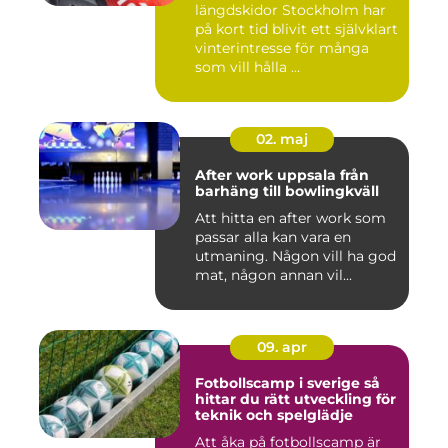
längdskidor Stockholm har
på kort tid blivit ett självklart
vinterintresse för många
som vill hålla ...
02. maj
After work uppsala från
barhäng till bowlingkväll
Att hitta en after work som
passar alla kan vara en
utmaning. Någon vill ha god
mat, någon annan vil...
09. apr
Fotbollscamp i sverige så
hittar du rätt utveckling för
teknik och spelglädje
Att åka på fotbollscamp är