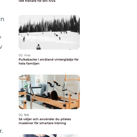
rätt tränare för din nivå
en
v
v
02. mar
Pulkabacke i småland vinterglädje för
hela familjen
02. feb
Så väljer och använder du pilates
maskiner för smartare träning
.