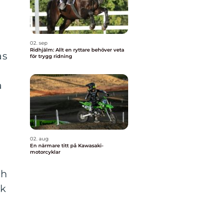
02. sep
Ridhjälm: Allt en ryttare behöver veta
as
för trygg ridning
a
g
02. aug
En närmare titt på Kawasaki-
motorcyklar
ch
ik