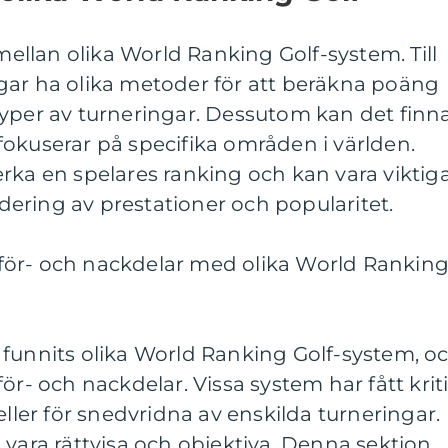
 mellan olika World Ranking Golf-system. Till
gar ha olika metoder för att beräkna poäng
ka typer av turneringar. Dessutom kan det finn
okuserar på specifika områden i världen.
rka en spelares ranking och kan vara viktig
ärdering av prestationer och popularitet.
för- och nackdelar med olika World Rankin
 funnits olika World Ranking Golf-system, o
ör- och nackdelar. Vissa system har fått krit
eller för snedvridna av enskilda turneringar.
 vara rättvisa och objektiva. Denna sektion