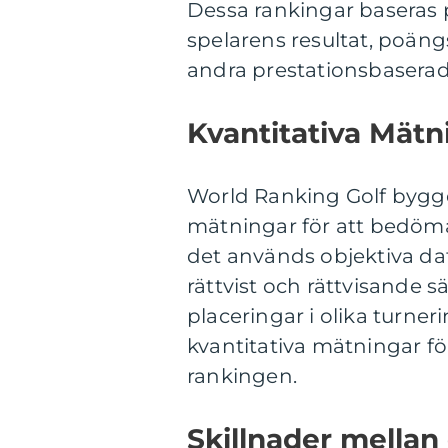
Dessa rankingar baseras p
spelarens resultat, poän
andra prestationsbasera
Kvantitativa Mät
World Ranking Golf bygg
mätningar för att bedöma
det används objektiva data
rättvist och rättvisande s
placeringar i olika tur
kvantitativa mätningar f
rankingen.
Skillnader mellan