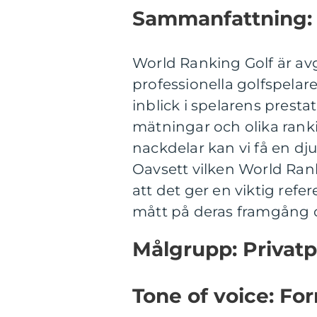
Sammanfattning:
World Ranking Golf är av
professionella golfspelar
inblick i spelarens prest
mätningar och olika ranki
nackdelar kan vi få en dj
Oavsett vilken World Ran
att det ger en viktig refe
mått på deras framgång 
Målgrupp: Privat
Tone of voice: For