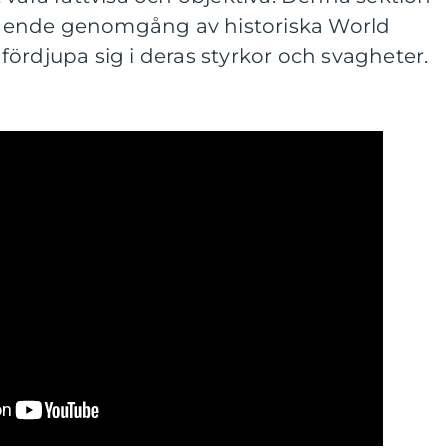
ående genomgång av historiska World
ördjupa sig i deras styrkor och svagheter.