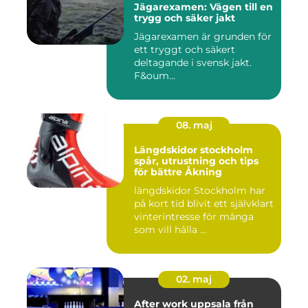
Jägarexamen: Vägen till en
trygg och säker jakt
Jägarexamen är grunden för
ett tryggt och säkert
deltagande i svensk jakt.
F&oum...
08. maj
Längdskidor stockholm
spår, utrustning och tips
för bättre Åkning
längdskidor Stockholm har
på kort tid blivit ett självklart
vinterintresse för många
som vill hålla ...
02. maj
After work uppsala från