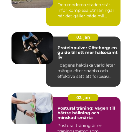
Den moderna staden står
inför komplexa utmaningar
när det gäller både mil...
03. jan
Proteinpulver Göteborg: en
guide till ett mer hälsosamt
liv
I dagens hektiska värld letar
många efter snabba och
effektiva sätt att förb&au...
02. jan
Postural träning: Vägen till
bättre hållning och
minskad smärta
Postural träning är en
träningsmetod som