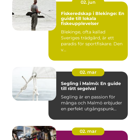
02. jun
Fiskeredskap i Blekinge: En
guide till lokala
fiskeupplevelser
Blekinge, ofta kallad
Sveriges trädgård, är ett
paradis för sportfiskare. Den
v...
02. mar
Segling i Malmö: En guide
till rätt segelval
Segling är en passion för
många och Malmö erbjuder
en perfekt utgångspunk...
02. mar