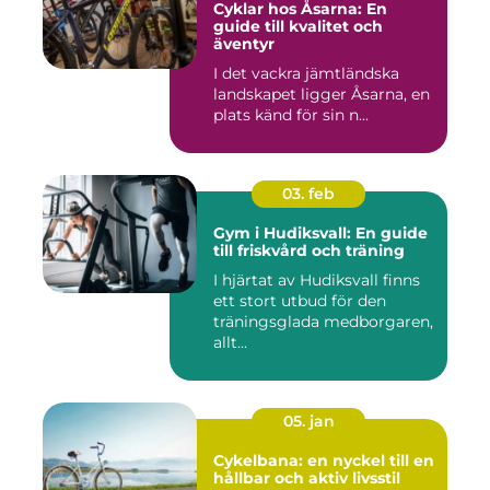
Cyklar hos Åsarna: En
guide till kvalitet och
äventyr
I det vackra jämtländska
landskapet ligger Åsarna, en
plats känd för sin n...
03. feb
Gym i Hudiksvall: En guide
till friskvård och träning
I hjärtat av Hudiksvall finns
ett stort utbud för den
träningsglada medborgaren,
allt...
05. jan
Cykelbana: en nyckel till en
hållbar och aktiv livsstil