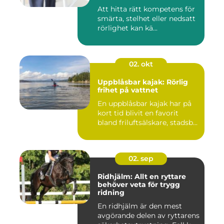
rehabilitering
Att hitta rätt kompetens för
smärta, stelhet eller nedsatt
rörlighet kan kä...
02. okt
Uppblåsbar kajak: Rörlig
frihet på vattnet
En uppblåsbar kajak har på
kort tid blivit en favorit
bland friluftsälskare, stadsb...
02. sep
Ridhjälm: Allt en ryttare
behöver veta för trygg
ridning
En ridhjälm är den mest
avgörande delen av ryttarens