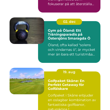
fokuserar på att återställa...
02. dec
Gym på Öland: Ett
Träningsparadis på
Östersjöns Smaragda Ö
Öland, ofta kallad "solens
och vindarnas ö", är mycket
mer än bara ett turistm&a...
19. aug
Golfpaket Skåne: En
Perfekt Getaway för
Golfälskare
Golfpaket i Skåne erbjuder
en oslagbar kombination av
fantastiska golfbanor,
natursköna l...