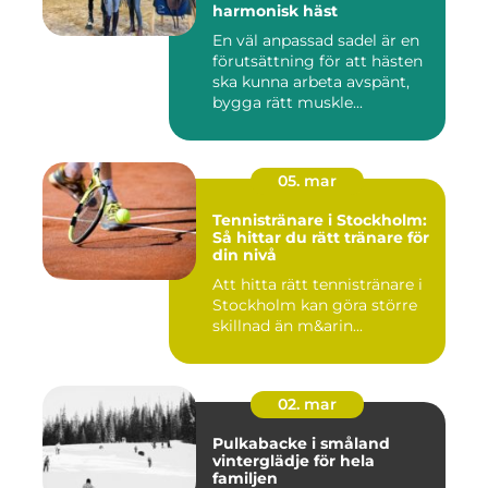
harmonisk häst
En väl anpassad sadel är en
förutsättning för att hästen
ska kunna arbeta avspänt,
bygga rätt muskle...
05. mar
Tennistränare i Stockholm:
Så hittar du rätt tränare för
din nivå
Att hitta rätt tennistränare i
Stockholm kan göra större
skillnad än m&arin...
02. mar
Pulkabacke i småland
vinterglädje för hela
familjen