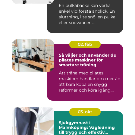
En pulkabacke kan verka
enkel vid första anblick. En
sluttning, lite snö, en pulka
eller snowracer ...
02. feb
Så väljer och använder du
pilates maskiner för
smartare träning
Att träna med pilates
maskiner handlar om mer än
att bara köpa en snygg
reformer och köra igång.
Rät...
03. okt
Sjukgymnast i
Malmköping: Vägledning
till trygg och effektiv