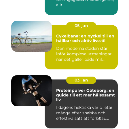
allt...
05. jan
Cykelbana: en nyckel till en
hållbar och aktiv livsstil
Den moderna staden står
inför komplexa utmaningar
när det gäller både mil...
03. jan
Proteinpulver Göteborg: en
guide till ett mer hälsosamt
liv
I dagens hektiska värld letar
många efter snabba och
effektiva sätt att förb&au...