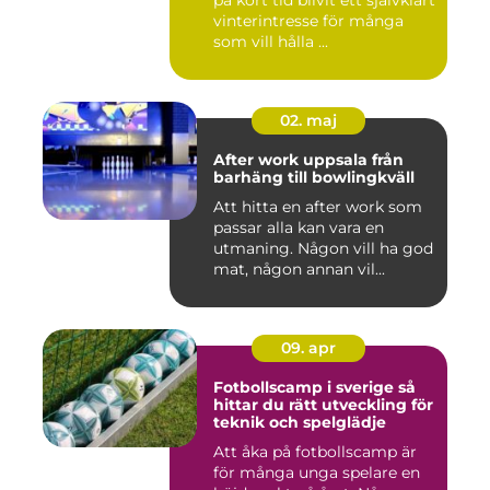
på kort tid blivit ett självklart
vinterintresse för många
som vill hålla ...
02. maj
After work uppsala från
barhäng till bowlingkväll
Att hitta en after work som
passar alla kan vara en
utmaning. Någon vill ha god
mat, någon annan vil...
09. apr
Fotbollscamp i sverige så
hittar du rätt utveckling för
teknik och spelglädje
Att åka på fotbollscamp är
för många unga spelare en