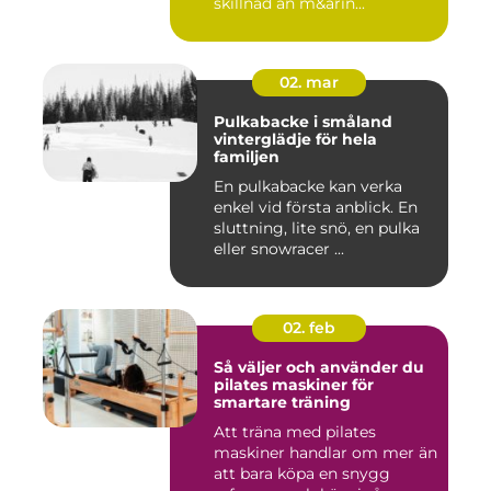
skillnad än m&arin...
02. mar
Pulkabacke i småland
vinterglädje för hela
familjen
En pulkabacke kan verka
enkel vid första anblick. En
sluttning, lite snö, en pulka
eller snowracer ...
02. feb
Så väljer och använder du
pilates maskiner för
smartare träning
Att träna med pilates
maskiner handlar om mer än
att bara köpa en snygg