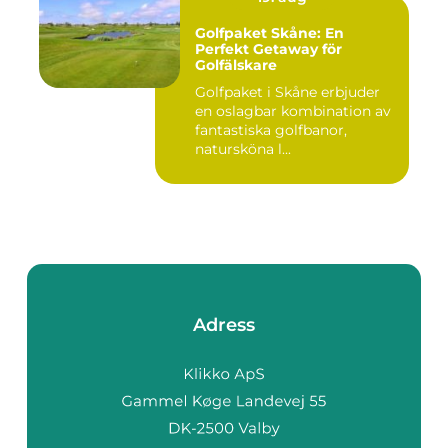
Golfpaket Skåne: En
Perfekt Getaway för
Golfälskare
Golfpaket i Skåne erbjuder
en oslagbar kombination av
fantastiska golfbanor,
natursköna l...
Adress