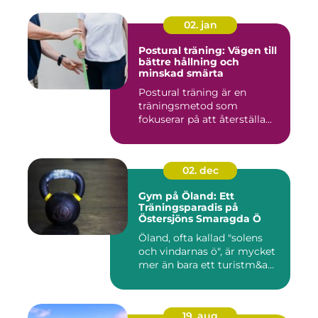
02. jan
Postural träning: Vägen till
bättre hållning och
minskad smärta
Postural träning är en
träningsmetod som
fokuserar på att återställa...
02. dec
Gym på Öland: Ett
Träningsparadis på
Östersjöns Smaragda Ö
Öland, ofta kallad "solens
och vindarnas ö", är mycket
mer än bara ett turistm&a...
19. aug