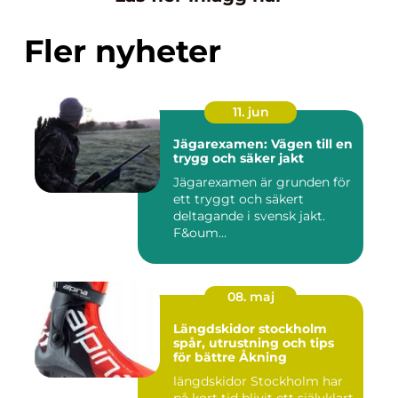
Fler nyheter
11. jun
Jägarexamen: Vägen till en
trygg och säker jakt
Jägarexamen är grunden för
ett tryggt och säkert
deltagande i svensk jakt.
F&oum...
08. maj
Längdskidor stockholm
spår, utrustning och tips
för bättre Åkning
längdskidor Stockholm har