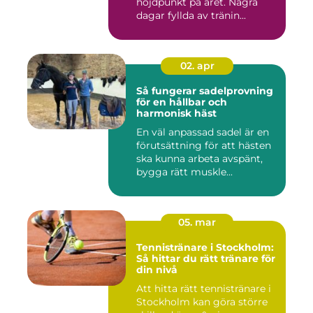
höjdpunkt på året. Några
dagar fyllda av tränin...
02. apr
Så fungerar sadelprovning
för en hållbar och
harmonisk häst
En väl anpassad sadel är en
förutsättning för att hästen
ska kunna arbeta avspänt,
bygga rätt muskle...
05. mar
Tennistränare i Stockholm:
Så hittar du rätt tränare för
din nivå
Att hitta rätt tennistränare i
Stockholm kan göra större