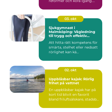
reformer och köra igång.
Rät...
03. okt
Sjukgymnast i
Malmköping: Vägledning
till trygg och effektiv
rehabilitering
Att hitta rätt kompetens för
smärta, stelhet eller nedsatt
rörlighet kan kä...
02. okt
Uppblåsbar kajak: Rörlig
frihet på vattnet
En uppblåsbar kajak har på
kort tid blivit en favorit
bland friluftsälskare, stadsb...