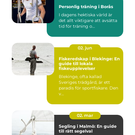
Personlig träning i Borås
I dagens hektiska värld är
det allt viktigare att avsätta
tid för träning o...
02. jun
Fiskeredskap i Blekinge: En
guide till lokala
fiskeupplevelser
Blekinge, ofta kallad
Sveriges trädgård, är ett
paradis för sportfiskare. Den
v...
02. mar
Segling i Malmö: En guide
till rätt segelval